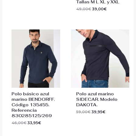
Tallas M L XL y XXL
49,00
€
39,00
€
El
El
El
El
precio
precio
precio
precio
original
actual
original
actual
era:
es:
era:
es:
46,00€.
33,95€.
59,00€.
39,95€.
Polo básico azul
Polo azul marino
marino BENDORFF.
SIDECAR. Modelo
Código 135455.
DAKOTA.
Referencia
59,00
€
39,95
€
830285125/269
46,00
€
33,95
€