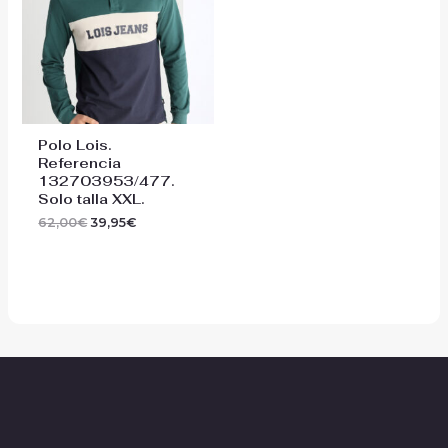
62,00€.
39,95€.
Polo Lois.
Referencia
132703953/477.
Solo talla XXL.
62,00
€
39,95
€