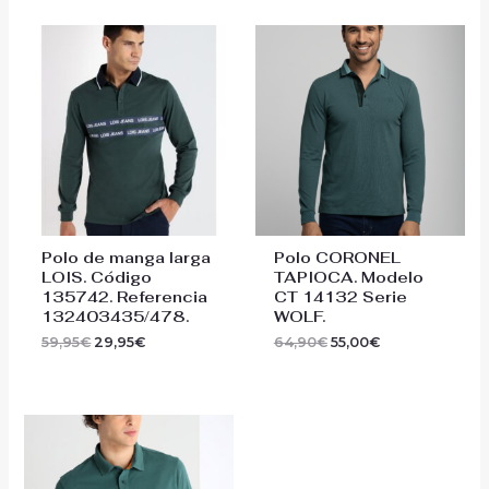
El
El
El
El
precio
precio
precio
precio
original
actual
original
actual
era:
es:
era:
es:
59,95€.
29,95€.
64,90€.
55,00€.
Polo de manga larga
Polo CORONEL
LOIS. Código
TAPIOCA. Modelo
135742. Referencia
CT 14132 Serie
132403435/478.
WOLF.
59,95
€
29,95
€
64,90
€
55,00
€
El
El
precio
precio
original
actual
era:
es: