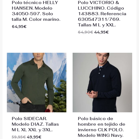
Polo técnico HELLY
Polo VICTORIO &
HANSEN. Modelo
LUCCHINO. Código
34050-597. Solo
143883. Referencia
talla M. Color marino.
630547311/769.
Tallas M L y XXL.
64,95
€
64,90
€
44,95
€
El
El
El
El
precio
precio
precio
precio
original
actual
original
actual
era:
es:
era:
es:
59,95€.
49,95€.
49,00€.
39,00€.
Polo SIDECAR.
Polo básico de
Modelo DIAZ. Tallas
hombre en tejido de
M L XL XXL y 3XL.
invierno CLK POLO.
Modelo WING Navy.
59,95
€
49,95
€