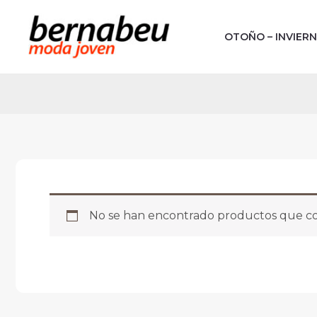
Ir
al
OTOÑO – INVIER
contenido
No se han encontrado productos que coi