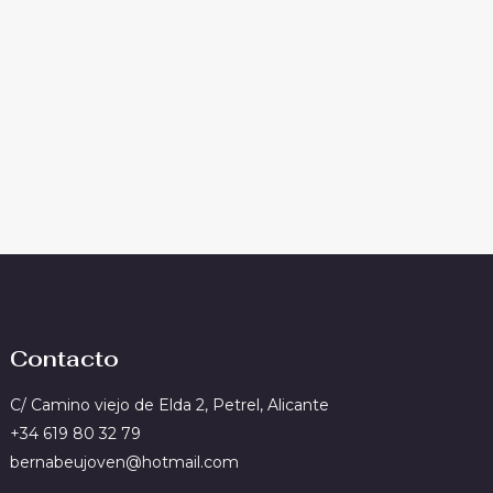
Contacto
C/ Camino viejo de Elda 2, Petrel, Alicante
+34 619 80 32 79
bernabeujoven@hotmail.com