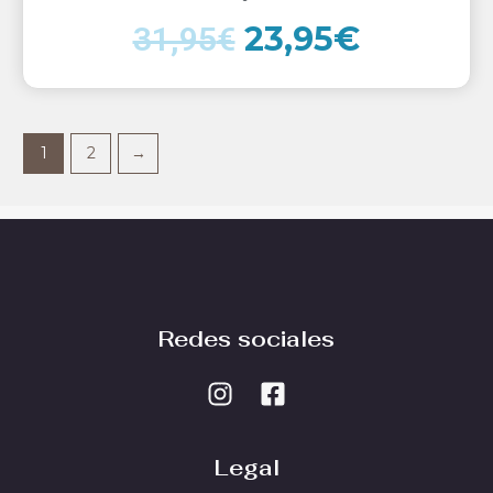
23,95
€
31,95
€
1
2
→
Redes sociales
Legal