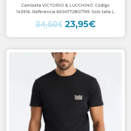
Camiseta VICTORIO & LUCCHINO. Código
143916. Referencia 650477280/799. Solo talla L.
23,95
€
34,50
€
El
El
precio
precio
original
actual
era:
es:
39,00€.
33,00€.