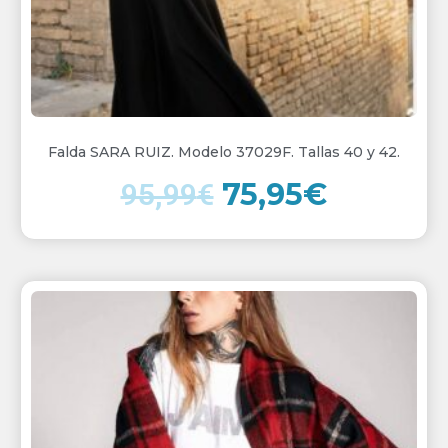
Falda SARA RUIZ. Modelo 37029F. Tallas 40 y 42.
75,95
€
95,99
€
El
El
precio
precio
original
actual
era:
es: