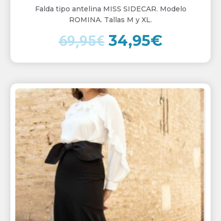
Falda tipo antelina MISS SIDECAR. Modelo
ROMINA. Tallas M y XL.
34,95
€
69,95
€
El
El
precio
precio
original
actual
era:
es:
95,99€.
75,95€.