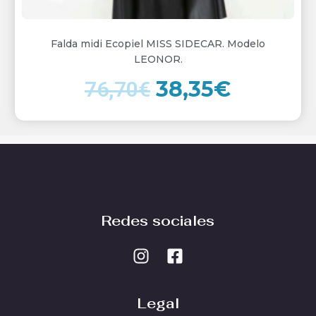
Falda midi Ecopiel MISS SIDECAR. Modelo
LEONOR.
38,35
€
76,70
€
Redes sociales
Legal