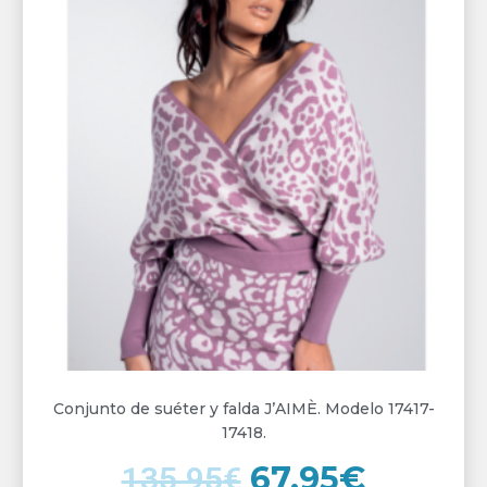
precio
precio
original
actual
era:
es:
135,95€.
67,95€.
Conjunto de suéter y falda J’AIMÈ. Modelo 17417-
17418.
67,95
€
135,95
€