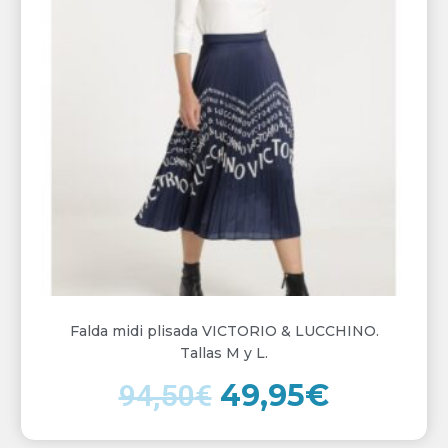
era:
es:
94,50€.
49,95€.
Falda midi plisada VICTORIO & LUCCHINO.
Tallas M y L.
49,95
€
94,50
€