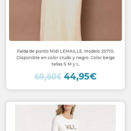
Falda de punto Midi LEMAILLE. Modelo 25710.
Disponible en color crudo y negro. Color beige
tallas S M y L.
44,95
€
69,60
€
El
El
precio
precio
original
actual