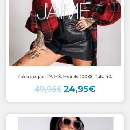
49,95€.
24,95€.
Falda ecopiel J’AIMÈ. Modelo 10088. Talla 40.
24,95
€
49,95
€
El
El