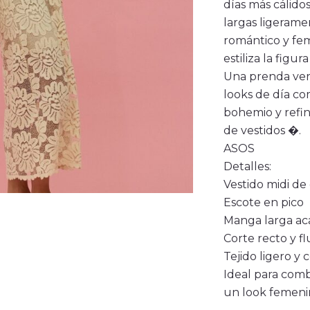
días más cálido
largas ligeram
romántico y fem
estiliza la figu
Una prenda versá
looks de día com
bohemio y refin
de vestidos �.
ASOS
Detalles:
Vestido midi de 
Escote en pico
Manga larga a
Corte recto y fl
Tejido ligero y 
Ideal para comb
un look femenin