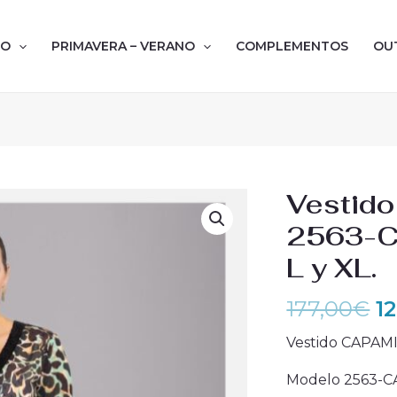
NO
PRIMAVERA – VERANO
COMPLEMENTOS
OU
El
Vestid
p
2563-C
or
L y XL.
er
1
177,00
€
1
Vestido CAPAMI
Modelo 2563-C