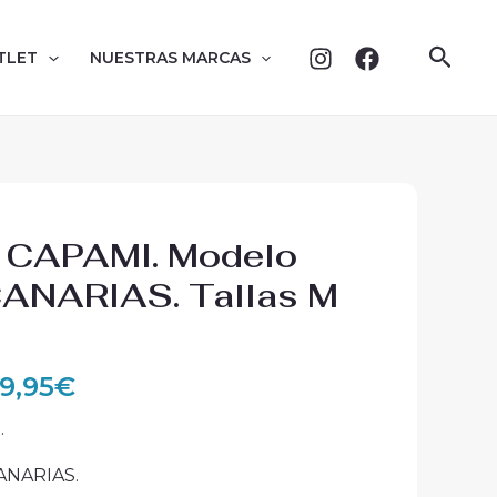
Busc
TLET
NUESTRAS MARCAS
El
o CAPAMI. Modelo
recio
precio
ANARIAS. Tallas M
iginal
actual
a:
es:
77,00€.
129,95€.
29,95
€
.
ANARIAS.