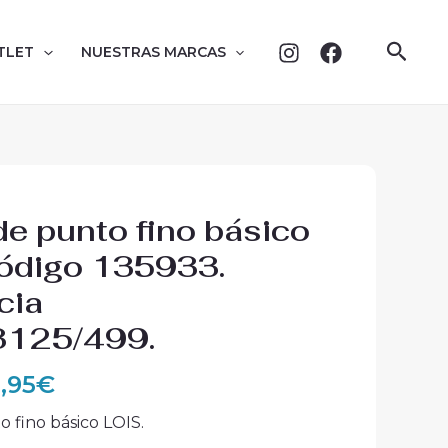
Busc
TLET
NUESTRAS MARCAS
El
de punto fino básico
ecio
precio
ódigo 135933.
iginal
actual
cia
a:
es:
,90€.
44,95€.
125/499.
,95
€
 fino básico LOIS.