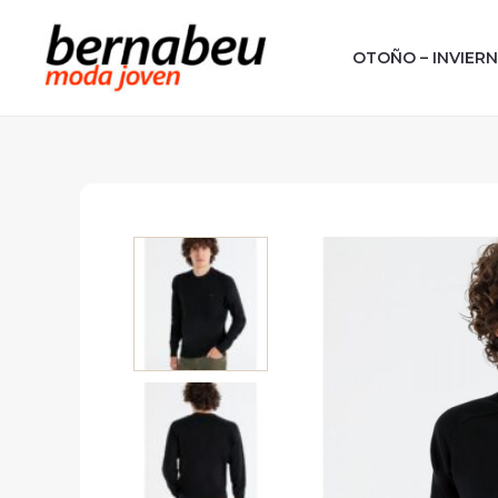
Ir
al
OTOÑO – INVIER
contenido