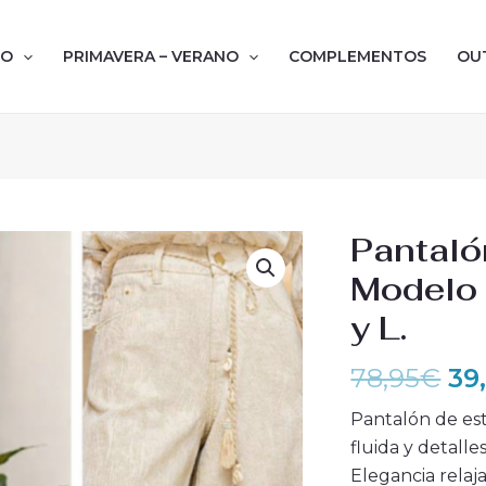
NO
PRIMAVERA – VERANO
COMPLEMENTOS
OU
El
Pantal
pr
Modelo 
or
y L.
era
78
78,95
€
39
Pantalón de est
fluida y detalle
Elegancia relaj