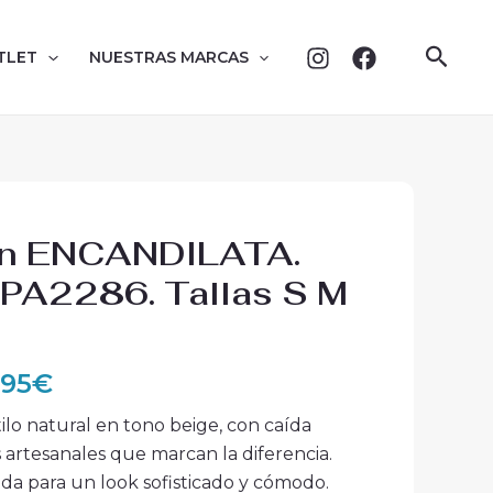
Busc
TLET
NUESTRAS MARCAS
El
ón ENCANDILATA.
ecio
precio
PA2286. Tallas S M
iginal
actual
:
es:
,95€.
39,95€.
,95
€
ilo natural en tono beige, con caída
s artesanales que marcan la diferencia.
ada para un look sofisticado y cómodo.