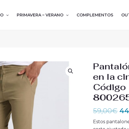
NO
PRIMAVERA – VERANO
COMPLEMENTOS
OU
El
Pantaló
pr
en la c
or
Código
er
59
8002651
59,00
€
44
Estos pantalon