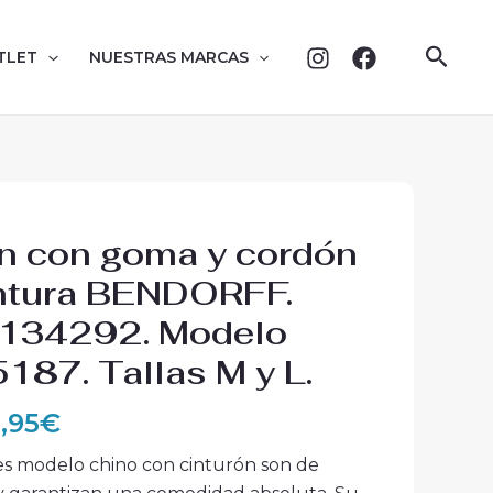
Busc
TLET
NUESTRAS MARCAS
El
n con goma y cordón
ecio
precio
intura BENDORFF.
iginal
actual
 134292. Modelo
a:
es:
,00€.
44,95€.
87. Tallas M y L.
,95
€
es modelo chino con cinturón son de