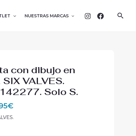
Busc
TLET
NUESTRAS MARCAS
El
a con dibujo en
ecio
precio
 SIX VALVES.
iginal
actual
142277. Solo S.
:
es:
,95€.
14,95€.
,95
€
ALVES.