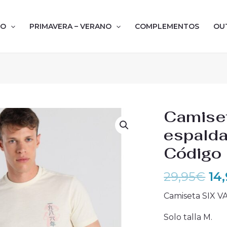
NO
PRIMAVERA – VERANO
COMPLEMENTOS
OU
El
Camiset
pr
espalda
or
Código 
era
29
29,95
€
14
Camiseta SIX V
Solo talla M.