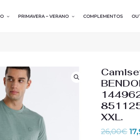
NO
PRIMAVERA – VERANO
COMPLEMENTOS
OU
El
Camiset
pr
BENDOR
or
144962.
era
26
851125
XXL.
26,00
€
17