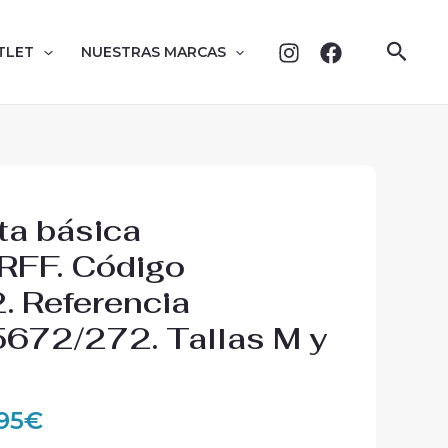
Busc
TLET
NUESTRAS MARCAS
El
a básica
ecio
precio
FF. Código
iginal
actual
 Referencia
:
es:
,00€.
17,95€.
672/272. Tallas M y
,95
€