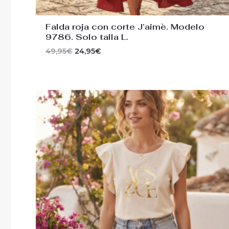
Falda roja con corte J’aimè. Modelo
9786. Solo talla L.
49,95
€
24,95
€
El
El
precio
precio
original
actual
era:
es:
35,90€.
17,95€.