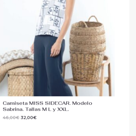
Camiseta MISS SIDECAR. Modelo
Sabrina. Tallas M L y XXL.
46,00
€
32,00
€