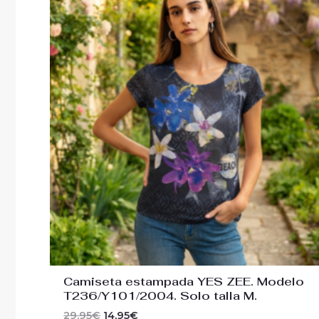
precio
precio
original
actual
era:
es:
29,95€.
14,95€.
Camiseta estampada YES ZEE. Modelo
T236/Y101/2004. Solo talla M.
29,95
€
14,95
€