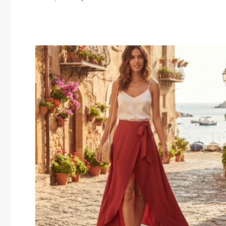
El
El
precio
precio
original
actual
era:
es:
49,95€.
24,95€.