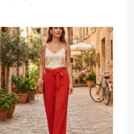
El
El
precio
precio
original
actual
era:
es:
49,95€.
24,95€.