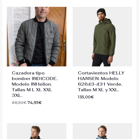
El
El
precio
precio
original
actual
era:
es:
88,50€.
74,95€.
Cazadora tipo
Cortavientos HELLY
bomber INDICODE.
HANSEN. Modelo
Modelo INHelion.
62643-431 Verde.
Tallas M L XL XXL
Tallas M XL y XXL.
3XL.
135,00
€
88,50
€
74,95
€
El
El
precio
precio
original
actual