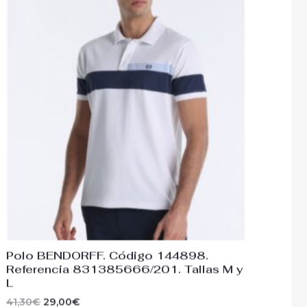
original
actual
era:
es:
41,30€.
29,00€.
Polo BENDORFF. Código 144898.
Referencia 831385666/201. Tallas M y
L
41,30
€
29,00
€