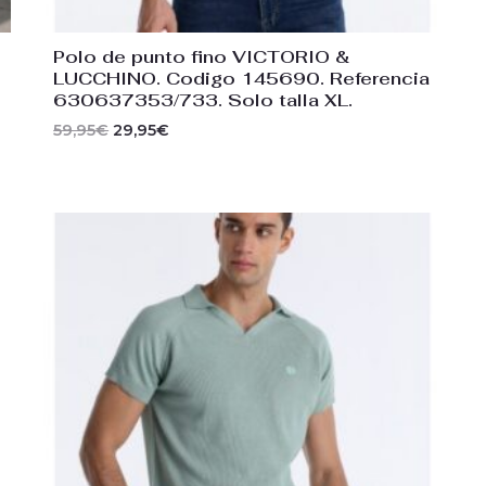
Polo de punto fino VICTORIO &
LUCCHINO. Codigo 145690. Referencia
630637353/733. Solo talla XL.
59,95
€
29,95
€
El
El
precio
precio
original
actual
era:
es:
46,00€.
29,95€.