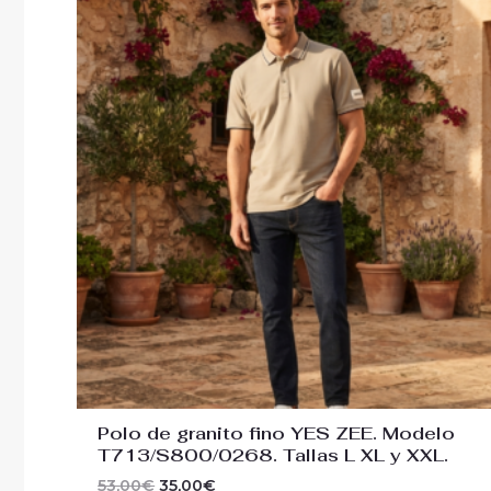
precio
precio
original
actual
era:
es:
53,00€.
35,00€.
Polo de granito fino YES ZEE. Modelo
T713/S800/0268. Tallas L XL y XXL.
53,00
€
35,00
€