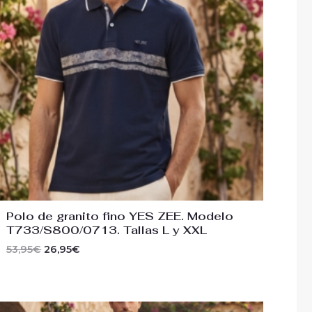
Polo de granito fino YES ZEE. Modelo
T733/S800/0713. Tallas L y XXL
53,95
€
26,95
€
El
El