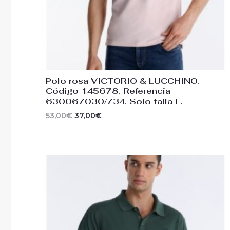
Polo rosa VICTORIO & LUCCHINO.
Código 145678. Referencia
630067030/734. Solo talla L.
53,00
€
37,00
€
El
El
precio
precio
original
actual
era:
es:
39,00€.
27,00€.