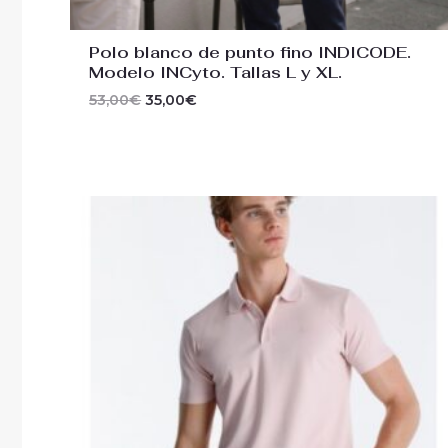
Polo blanco de punto fino INDICODE.
Modelo INCyto. Tallas L y XL.
53,00
€
35,00
€
El
El
precio
precio
original
actual
era:
es:
53,00€.
37,00€.