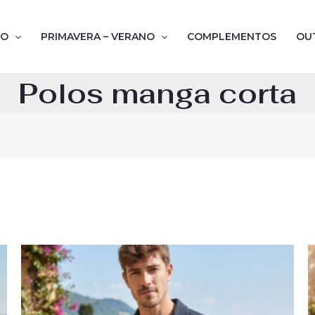
NO
PRIMAVERA – VERANO
COMPLEMENTOS
OU
Polos manga corta
El
El
precio
precio
original
actual
era:
es:
34,50€.
21,95€.