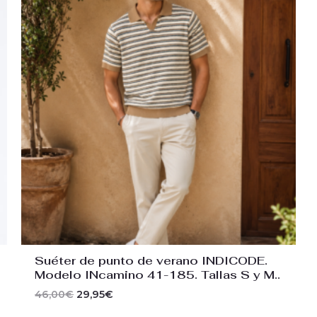
original
actual
era:
es:
46,00€.
29,95€.
Suéter de punto de verano INDICODE.
Modelo INcamino 41-185. Tallas S y M..
46,00
€
29,95
€