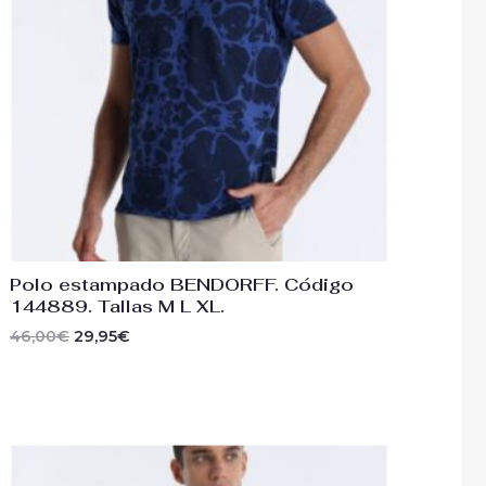
Polo estampado BENDORFF. Código
144889. Tallas M L XL.
46,00
€
29,95
€
El
El
precio
precio