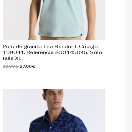
Polo de granito fino Bendorff. Código
139041. Referencia 830145045. Solo
talla XL.
39,00
€
27,00
€
El
El
precio
precio
original
actual
era:
es:
46,00€.
29,95€.