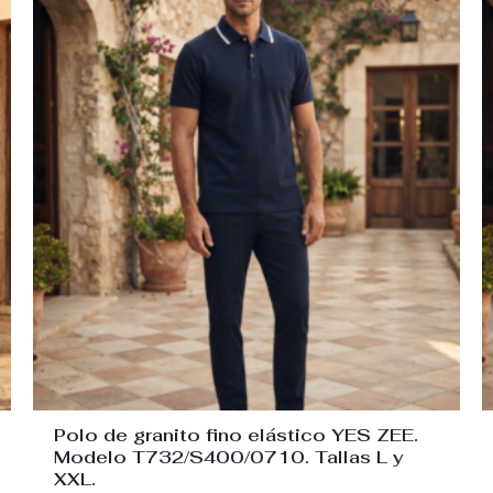
precio
precio
original
actual
era:
es:
46,00€.
32,00€.
Polo de granito fino elástico YES ZEE.
Modelo T732/S400/0710. Tallas L y
XXL.