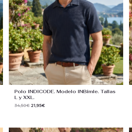
Polo INDICODE. Modelo INBimle. Tallas
L y XXL.
34,50
€
21,95
€
El
El