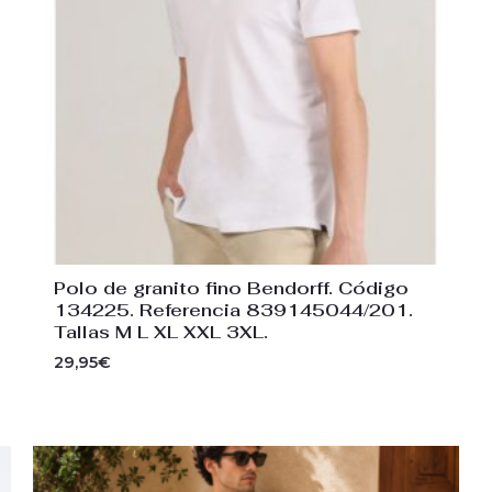
Polo de granito fino Bendorff. Código
134225. Referencia 839145044/201.
Tallas M L XL XXL 3XL.
29,95
€
El
El
precio
precio