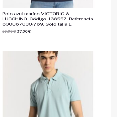
Polo azul marino VICTORIO &
LUCCHINO. Código 138557. Referencia
630067030/769. Solo talla L.
53,00
€
37,00
€
El
El
precio
precio
original
actual
era:
es:
39,00€.
27,00€.