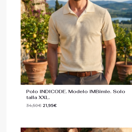
Polo INDICODE. Modelo IMBimle. Solo
talla XXL.
34,50
€
21,95
€
El
El