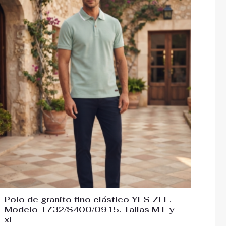
precio
precio
original
actual
era:
es:
46,00€.
32,00€.
Polo de granito fino elástico YES ZEE.
Modelo T732/S400/0915. Tallas M L y
xl