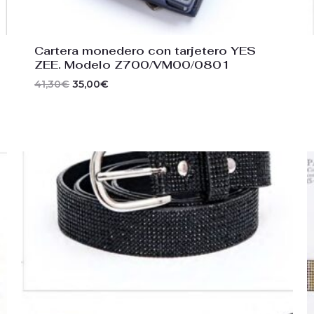
Cartera monedero con tarjetero YES
ZEE. Modelo Z700/VM00/0801
41,30
€
35,00
€
El
El
precio
precio
original
actual
era:
es:
21,20€.
18,00€.