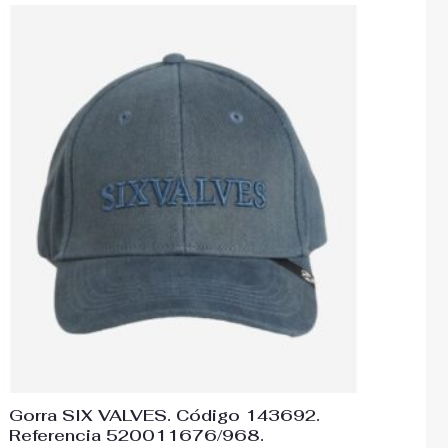
El
El
precio
precio
original
actual
era:
es:
22,50€.
18,95€.
Gorra SIX VALVES. Código 143692.
Referencia 520011676/968.