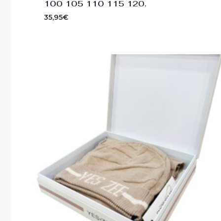
100 105 110 115 120.
35,95
€
El
El
precio
precio
original
actual
era:
es:
69,60€.
58,95€.