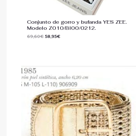
Conjunto de gorro y bufanda YES ZEE.
Modelo Z010/BI00/0212.
69,60
€
58,95
€
El
El
precio
precio
original
actual
era:
es:
21,20€.
18,00€.