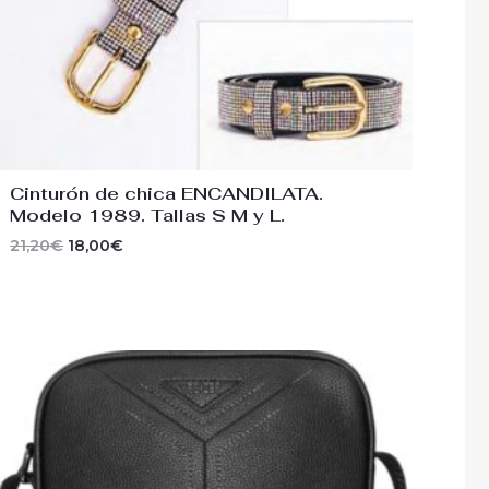
Cinturón de chica ENCANDILATA.
Modelo 1989. Tallas S M y L.
21,20
€
18,00
€
El
El
precio
precio
original
actual
era:
es:
59,00€.
50,00€.