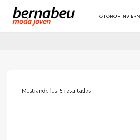
Ordenado
Ir
por
al
los
OTOÑO – INVIER
últimos
contenido
Mostrando los 15 resultados