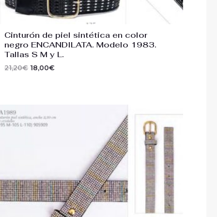
Cinturón de piel sintética en color
negro ENCANDILATA. Modelo 1983.
Tallas S M y L.
21,20
€
18,00
€
El
El
precio
precio
original
actual
era:
es:
21,20€.
18,00€.