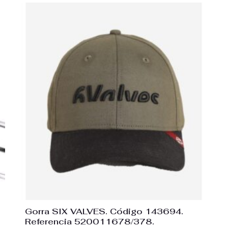
El
El
precio
precio
original
actual
era:
es:
22,50€.
18,95€.
Gorra SIX VALVES. Código 143694.
Referencia 520011678/378.