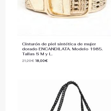
Cinturón de piel sintética de mujer
dorado ENCANDILATA. Modelo 1985.
Tallas S M y L.
21,20
€
18,00
€
El
El
precio
precio
original
actual
era:
es:
99,95€.
49,95€.